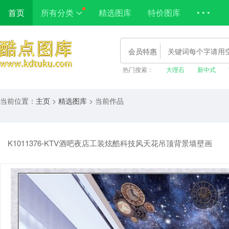
首页
所有分类
精选图库
特价图库
• • •
会员特惠
热门搜索：
大理石
新中式
当前位置：
主页
>
精选图库
> 当前作品
K1011376-KTV酒吧夜店工装炫酷科技风天花吊顶背景墙壁画