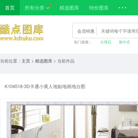
首页
所有分类
精选图库
特价图库
• • •
会员特惠
热门搜索：
大理石
新中式
当前位置：
主页
>
精选图库
> 当前作品
K104518-3D卡通小黄人地贴地画地台图