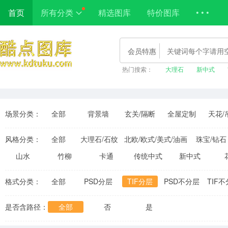
首页
所有分类
精选图库
特价图库
• • •
会员特惠
热门搜索：
大理石
新中式
场景分类：
全部
背景墙
玄关/隔断
全屋定制
天花/
风格分类：
全部
大理石/石纹
北欧/欧式/美式/油画
珠宝/钻石
山水
竹柳
卡通
传统中式
新中式
格式分类：
全部
PSD分层
TIF分层
PSD不分层
TIF
是否含路径：
全部
否
是