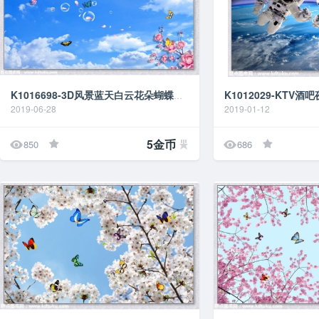
K1016698-3D风景蓝天白云花朵蝴蝶天花吊顶背景墙壁
2019-06-28
2019-01-12


5金币
850
686