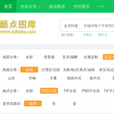
首页
所有分类
精选图库
特价图库
• • •
会员特惠
热门搜索：
大理石
新中式
场景分类：
全部
背景墙
玄关/隔断
全屋定制
天花/
风格分类：
全部
大理石/石纹
北欧/欧式/美式/油画
珠宝/钻
山水
竹柳
卡通
传统中式
新中式
格式分类：
全部
PSD分层
TIF分层
PSD不分层
TIF
是否含路径：
全部
否
是