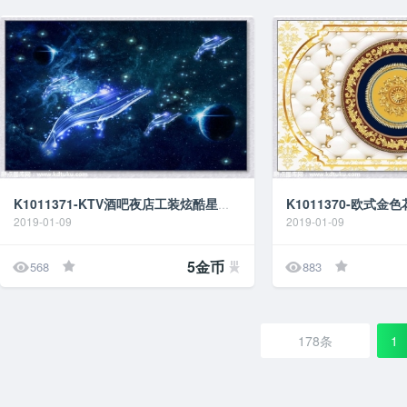
K1011371-KTV酒吧夜店工装炫酷星球行星天花吊顶背
2019-01-09
2019-01-09


5金币
568
883
178条
1