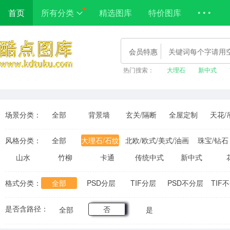
首页
所有分类
精选图库
特价图库
• • •
会员特惠
热门搜索：
大理石
新中式
场景分类：
全部
背景墙
玄关/隔断
全屋定制
天花/
风格分类：
全部
大理石/石纹
北欧/欧式/美式/油画
珠宝/钻石
山水
竹柳
卡通
传统中式
新中式
格式分类：
全部
PSD分层
TIF分层
PSD不分层
TIF
是否含路径：
否
全部
是