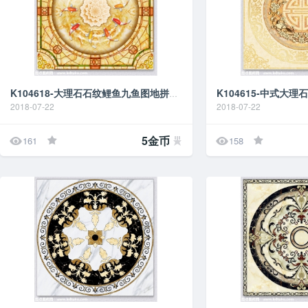
K104618-大理石石纹鲤鱼九鱼图地拼花地贴地画地台
2018-07-22
2018-07-22


5金币
161
158