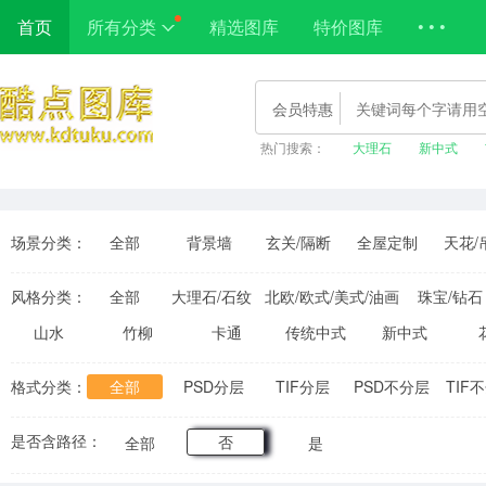
首页
所有分类
精选图库
特价图库
• • •
会员特惠
热门搜索：
大理石
新中式
场景分类：
全部
背景墙
玄关/隔断
全屋定制
天花/
风格分类：
全部
大理石/石纹
北欧/欧式/美式/油画
珠宝/钻石
山水
竹柳
卡通
传统中式
新中式
格式分类：
全部
PSD分层
TIF分层
PSD不分层
TIF
是否含路径：
否
全部
是