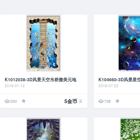
K1012038-3D风景天空吊桥撒美元地贴地画地台图
2019-01-12
2018-07-22


5金币
250
738